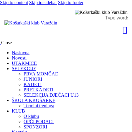
Skip to content
Skip to sidebar
Skip to footer
Close
Naslovna
Novosti
UTAKMICE
SELEKCIJE
PRVA MOMČAD
JUNIORI
KADETI
PRETKADETI
SELEKCIJA DJEČACI U13
ŠKOLA KKOŠARKE
Termini treninga
KLUB
O klubu
OPĆI PODACI
SPONZORI