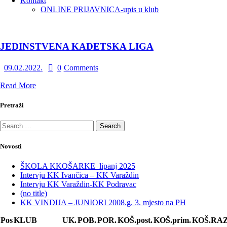
Kontakt
ONLINE PRIJAVNICA-upis u klub
JEDINSTVENA KADETSKA LIGA
09.02.2022.
0
Comments
Read More
Pretraži
Novosti
ŠKOLA KKOŠARKE_lipanj 2025
Intervju KK Ivančica – KK Varaždin
Intervju KK Varaždin-KK Podravac
(no title)
KK VINDIJA – JUNIORI 2008.g. 3. mjesto na PH
Pos
KLUB
UK.
POB.
POR.
KOŠ.post.
KOŠ.prim.
KOŠ.RAZ