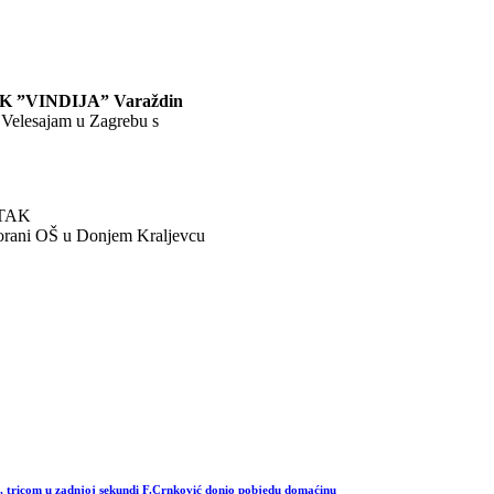
K ”VINDIJA” Varaždin
 Velesajam u Zagrebu s
TAK
vorani OŠ u Donjem Kraljevcu
ricom u zadnjoj sekundi F.Crnković donio pobjedu domaćinu