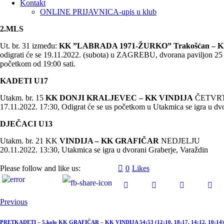
Kontakt
ONLINE PRIJAVNICA-upis u klub
2.MLS
Ut. br. 31 između:
KK ”LABRADA 1971-ŽURKO” Trakošćan – K
odigrati će se 19.11.2022. (subota) u ZAGREBU, dvorana paviljon 25
početkom od 19:00 sati.
KADETI U17
Utakm. br. 15
KK DONJI KRALJEVEC – KK VINDIJA
ČETVR
17.11.2022. 17:30, Odigrat će se us početkom u Utakmica se igra u d
DJEČACI U13
Utakm. br. 21 KK
VINDIJA – KK GRAFIČAR
NEDJELJU
20.11.2022. 13:30, Utakmica se igra u dvorani Graberje, Varaždin
Please follow and like us:
0
Likes
Previous
PRETKADETI – 5.kolo KK GRAFIČAR – KK VINDIJA 54:53 (12:10, 18:17, 14:12, 10:14), t