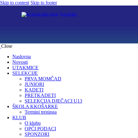
Skip to content
Skip to footer
Close
Naslovna
Novosti
UTAKMICE
SELEKCIJE
PRVA MOMČAD
JUNIORI
KADETI
PRETKADETI
SELEKCIJA DJEČACI U13
ŠKOLA KKOŠARKE
Termini treninga
KLUB
O klubu
OPĆI PODACI
SPONZORI